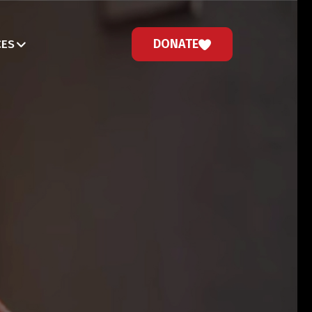
DONATE
CES