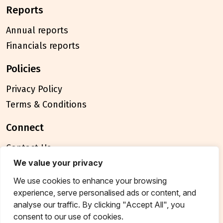
reports
Annual reports
Financials reports
policies
Privacy Policy
Terms & Conditions
connect
Contact Us
FAQ
We value your privacy
We use cookies to enhance your browsing
© 2026 Breakthrough Trust All rights reserved
experience, serve personalised ads or content, and
Tax exemption unique registration number
analyse our traffic. By clicking "Accept All", you
AAATB2957MF20214
consent to our use of cookies.