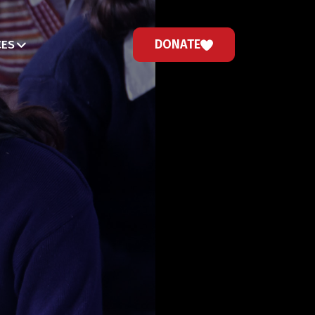
DONATE
CES