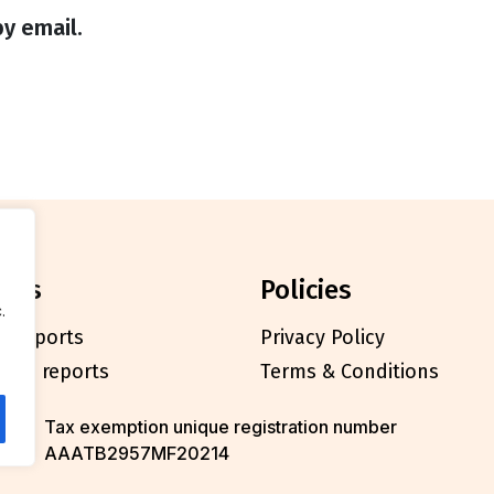
y email.
orts
policies
.
l reports
Privacy Policy
cials reports
Terms & Conditions
Tax exemption unique registration number
AAATB2957MF20214