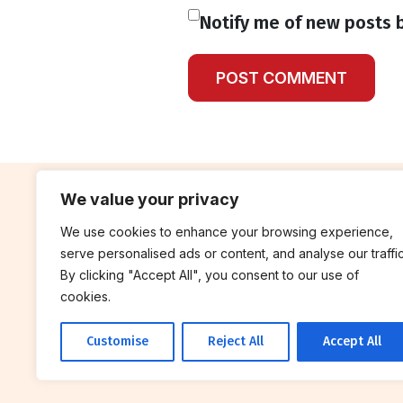
Notify me of new posts b
We value your privacy
We use cookies to enhance your browsing experience,
contribute
rep
serve personalised ads or content, and analyse our traffic
Blog
Annua
By clicking "Accept All", you consent to our use of
cookies.
Work With Us
Finan
Customise
Reject All
Accept All
© 2026 Breakthrough Trust All rights
reserved