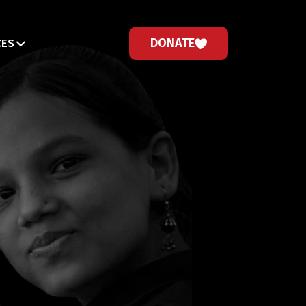
DONATE
CES