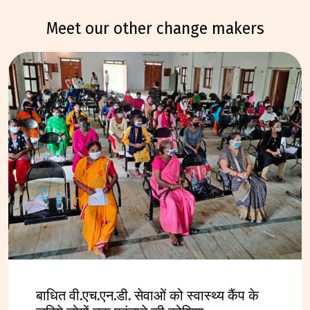
meet our other change makers
बाधित वी.एच.एन.डी. सेवाओं को स्वास्थ्य कैंप के