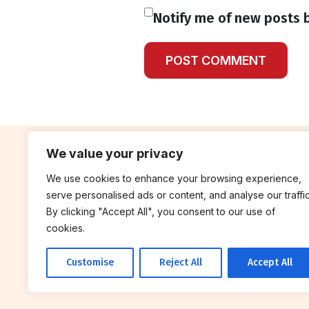
Notify me of new posts b
We value your privacy
We use cookies to enhance your browsing experience,
contribute
rep
serve personalised ads or content, and analyse our traffic
Blog
Annua
By clicking "Accept All", you consent to our use of
cookies.
Work With Us
Finan
Customise
Reject All
Accept All
© 2026 Breakthrough Trust All rights
reserved