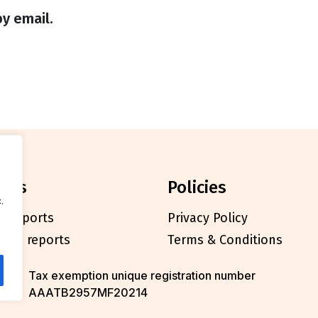
y email.
orts
policies
.
l reports
Privacy Policy
cials reports
Terms & Conditions
Tax exemption unique registration number
AAATB2957MF20214